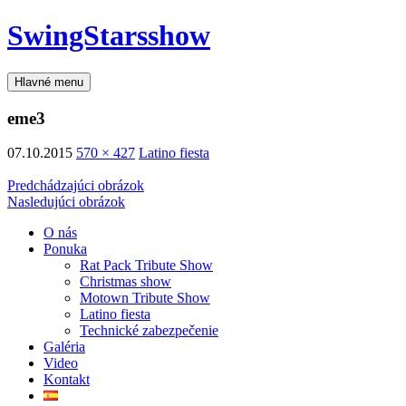
SwingStars
show
Preskočiť
Hlavné menu
na
obsah
eme3
07.10.2015
570 × 427
Latino fiesta
Predchádzajúci obrázok
Nasledujúci obrázok
O nás
Ponuka
Rat Pack Tribute Show
Christmas show
Motown Tribute Show
Latino fiesta
Technické zabezpečenie
Galéria
Video
Kontakt