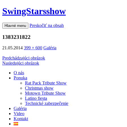
SwingStars
show
Preskočiť na obsah
Hlavné menu
1383231822
21.05.2014
399 × 600
Galéria
Predchádzajúci obrázok
Nasledujúci obrázok
O nás
Ponuka
Rat Pack Tribute Show
Christmas show
Motown Tribute Show
Latino fiesta
Technické zabezpečenie
Galéria
Video
Kontakt